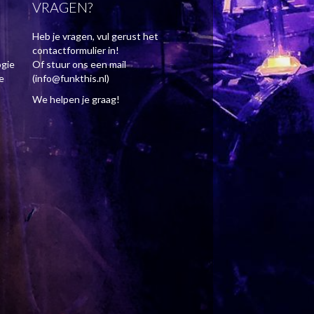
VRAGEN?
Heb je vragen, vul gerust het
contactformulier in!
ogie
Of stuur ons een mail
e
(info@funkthis.nl)
We helpen je graag!