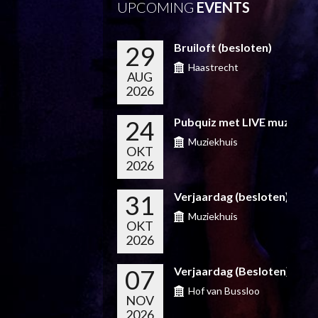
UPCOMING
EVENTS
29
Bruiloft (besloten)
Haastrecht
AUG
2026
24
Pubquiz met LIVE muziek!
Muziekhuis
OKT
2026
31
Verjaardag (besloten)
Muziekhuis
OKT
2026
07
Verjaardag (Besloten)
Hof van Bussloo
NOV
2026