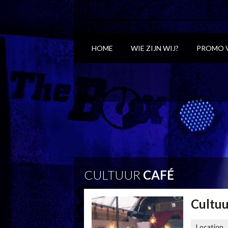
HOME
WIE ZIJN WIJ?
PROMO 
CULTUUR
CAFÉ
Cultuu
Location